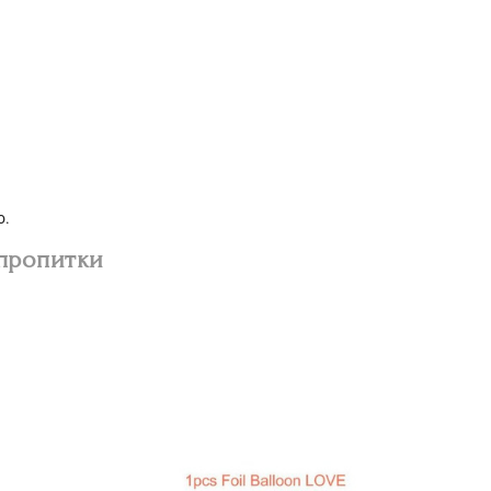
о.
 пропитки