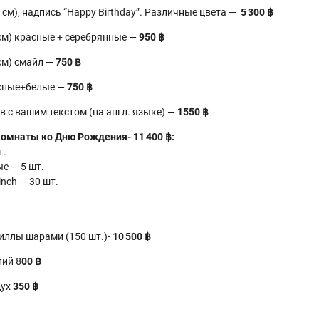
 см), надпись “Happy Birthday”. Различные цвета —
5 300 ฿
 см) красные + серебрянные —
9
50 ฿
см) смайл —
750 ฿
асные+белые —
750 ฿
 с вашим текстом (на англ. языке) —
1550 ฿
омнаты ко Дню Рождения- 11 400 ฿:
т.
е — 5 шт.
nch — 30 шт.
иллы шарами (150 шт.)-
10 500 ฿
лий 8
00 ฿
дух
350 ฿