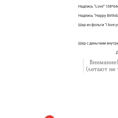
Надпись “Love” 108*6
Надпись “Happy Birthd
Шар из фольги “I love yo
Шар с деньгами внутри
Д
Внимание! 
(летают не 