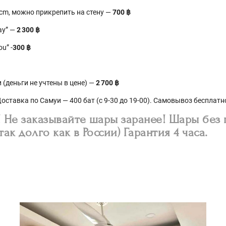
4cm, можно прикрепить на стену —
7
00 ฿
ay” —
2 300 ฿
u” -
300 ฿
 (деньги не учтены в цене) —
2 700 ฿
оставка по Самуи — 400 бат (с 9-30 до 19-00). Самовывоз бесплатн
Не заказывайте шары заранее! Шары без
так долго как в России) Гарантия 4 часа.